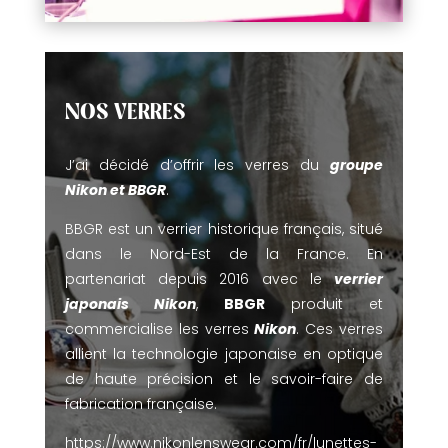
NOS VERRES
J’ai décidé d’offrir les verres du
groupe
Nikon et BBGR
.
BBGR est un verrier historique français, situé
dans le Nord-Est de la France. En
partenariat depuis 2016 avec le
verrier
japonais Nikon
,
BBGR
produit et
commercialise les verres
Nikon
. Ces verres
allient la technologie japonaise en optique
de haute précision et le savoir-faire de
fabrication française.
https://www.nikonlenswear.com/fr/lunettes-