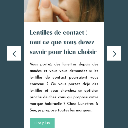
Lentilles de contact :
Pour
tout ce que vous devez
opti
savoir pour bien choisir
plut
eurs du
ense
ards et
Vous portez des lunettes depuis des
...
années et vous vous demandez si les
Soyons 
opticie
d\'alle
grande
partou
Et pou
lentilles de contact pourraient vous
convenir ? Ou vous portez déjà des
lentilles et vous cherchez un opticien
proche de chez vous qui propose votre
marque habituelle ? Chez Lunettes &
See, je propose toutes les marques…
poussé la porte d\'un opticien indépendant vous le diront : ce n\'est pas du…
Lire plus