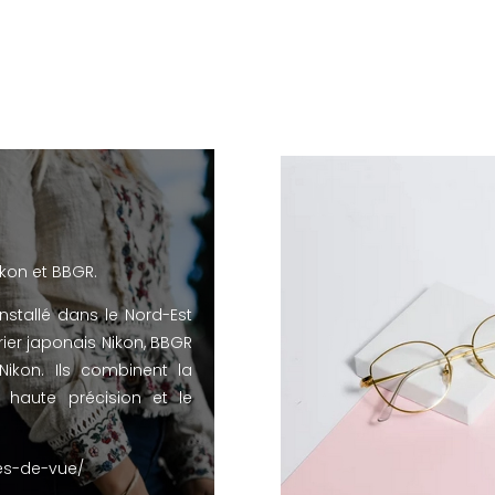
ikon et BBGR.
installé dans le Nord-Est
rier japonais Nikon, BBGR
Nikon. Ils combinent la
 haute précision et le
tes-de-vue/