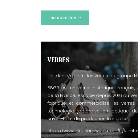
PRENDRE RDV
VERRES
J’ai décidé d’offrir les verres du groupe N
BBGR est un verrier historique français, 
de la France. Associé depuis 2016 au ver
fabrique et commercialise les verres 
technologie japonaise en optique de
savoir-faire de production française.
https://www.nikonlenswear.com/fr/lunet