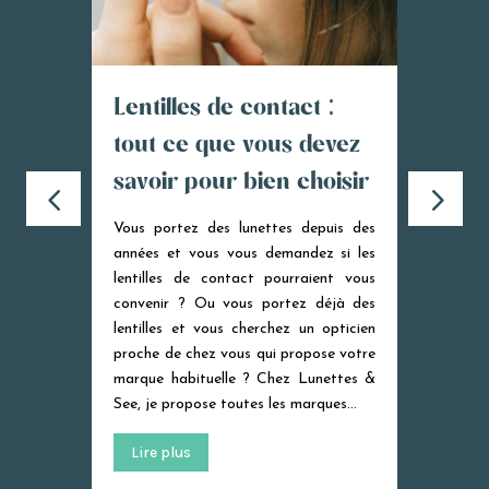
Lentilles de contact :
Pour
tout ce que vous devez
opti
savoir pour bien choisir
plut
eurs du
ense
ards et
Vous portez des lunettes depuis des
...
années et vous vous demandez si les
Soyons 
opticie
d\'alle
grande
partou
Et pou
pouss
lentilles de contact pourraient vous
convenir ? Ou vous portez déjà des
lentilles et vous cherchez un opticien
proche de chez vous qui propose votre
marque habituelle ? Chez Lunettes &
See, je propose toutes les marques…
indépendant vous le diront : ce n\'est pas du…
Lire plus
Lire 