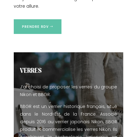
votre allure.
PRENDRE RDV
VERRES
J’ai choisi de proposer les verres du groupe
Nikon et BBGR.
BBGR est un verrier historique français, situé
dans le Nord-Est de la France. Associé
depuis 2016 au verrier japonais Nikon, BBGR
produit et commercialise les verres Nikon. Ils
combinent la technologie japonaise en